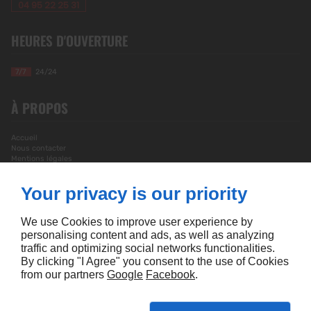
04 95 22 25 31
HEURES D'OUVERTURE
7/7
24/24
À PROPOS
Accueil
Nous contacter
Mentions légales
Plan du site
Your privacy is our priority
SUIVEZ-NOUS
We use Cookies to improve user experience by
personalising content and ads, as well as analyzing
traffic and optimizing social networks functionalities.
By clicking "I Agree" you consent to the use of Cookies
from our partners
Google
Facebook
.
Creation site internet Corse